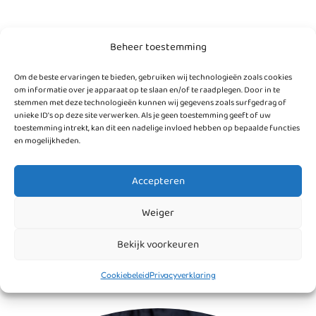
Nieuwsbrief toegevoegd op de pagina
“Laatste
Beheer toestemming
van:
nieuws”
Om de beste ervaringen te bieden, gebruiken wij technologieën zoals cookies
* De Kwinkslag
om informatie over je apparaat op te slaan en/of te raadplegen. Door in te
* Van Heemstraschool
stemmen met deze technologieën kunnen wij gegevens zoals surfgedrag of
unieke ID's op deze site verwerken. Als je geen toestemming geeft of uw
* De Voorpoort
toestemming intrekt, kan dit een nadelige invloed hebben op bepaalde functies
en mogelijkheden.
Direct kijken, Klik hier!
Accepteren
Weiger
Bekijk voorkeuren
Cookiebeleid
Privacyverklaring